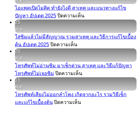
พ.ค.
กด่
ไอแพดเปิดไม่ติด ทำยังไงดี สาเหตุ และแนวทางแก้ไข
วน
บน
ปัญหา อัปเดต 2025
ปิดความเห็น
ไอ
25
ไอ
โฟน
พ.ค.
แพด
ชาร์จ
ใส่ซิมแล้วไม่มีสัญญาณ รวมสาเหตุ และวิธีการแก้ไขเบื้อง
เปิด
แบต
บน
ต้น อัปเดต 2025
ปิดความเห็น
ไม่
ไม่
20
ใส่
ติด
เข้า
พ.ค.
ซิม
ทำ
เกิด
โทรศัพท์ไม่อ่านซิม มาเช็กด่วน สาเหตุ และวิธีแก้ปัญหา
แล้ว
ยัง
จาก
บน
โทรศัพท์ไม่เจอซิม
ปิดความเห็น
ไม่มี
ไงดี
อะไร
15
โทรศัพท์
สัญญาณ
สาเหตุ
พ.ค.
พร้อม
ไม่
รวม
และ
โทรศัพท์เสียงไม่ออกลำโพง เกิดจากอะไร รวมวิธีเช็ก
วิธี
อ่าน
สาเหตุ
แนวทาง
บน
และแก้ไขเบื้องต้น
ปิดความเห็น
แก้ไข
ซิม
และ
แก้ไข
โทรศัพท์
ที่
มา
วิธี
ปัญหา
เสียง
ได้
เช็
การ
อัปเดต
ไม่
ผล
กด่
แก้ไข
2025
ออก
จริง
วน
เบื้อง