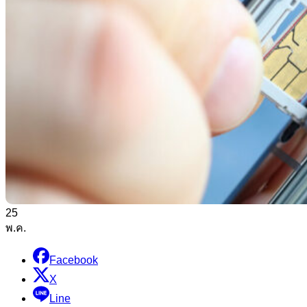
25
พ.ค.
Facebook
X
Line