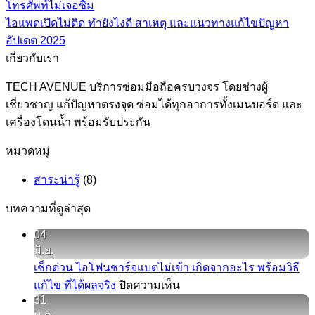
โทรศัพท์ไม่เจอซิม
ไอแพดเปิดไม่ติด ทำยังไงดี สาเหตุ และแนวทางแก้ไขปัญหา
อัปเดต 2025
เกี่ยวกับเรา
TECH AVENUE บริการซ่อมมือถือครบวงจร โดยช่างผู้
เชี่ยวชาญ แก้ปัญหาตรงจุด ซ่อมได้ทุกอาการทั้งเมนบอร์ด และ
เครื่องโดนน้ำ พร้อมรับประกัน
หมวดหมู่
สาระน่ารู้
(8)
บทความที่ดูล่าสุด
04
มิ.ย.
เช็กด่วน ไอโฟนชาร์จแบตไม่เข้า เกิดจากอะไร พร้อมวิธี
บน
แก้ไข ที่ได้ผลจริง
ปิดความเห็น
31
เช็