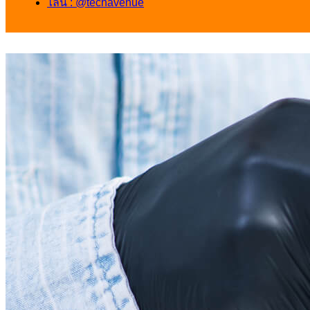
ไลน์ : @techavenue